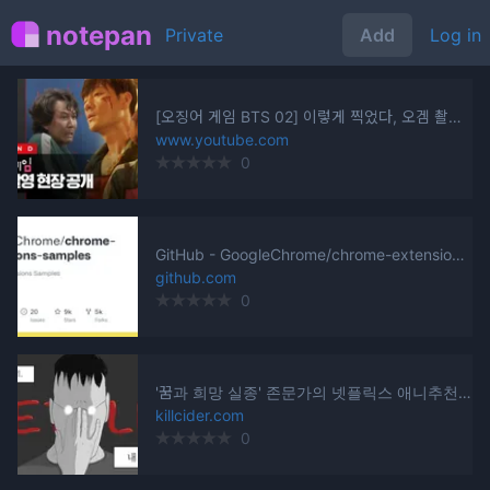
notepan
Add
Private
Log in
[오징어 게임 BTS 02] 이렇게 찍었다, 오겜 촬영 현장 비하인드 공개! | 오징어 게임 | 넷플릭스
www.youtube.com
0
GitHub - GoogleChrome/chrome-extensions-samples: Chrome Extensions Samples
github.com
0
'꿈과 희망 실종' 존문가의 넷플릭스 애니추천 20선 추가 배포
killcider.com
0