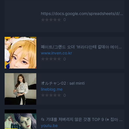
https://docs.google.com/spreadsheets/d/1oVDb8ZAQrofGBMwdOSFOVDWTZgW_FAYYwSmDutSxZVw/edit#gid=1341396518
0
페이트/그랜드 오더 '브라다만테 칼데아 메이드' 코스프레 - 인벤 코스프레 갤러리
www.inven.co.kr
0
オルチャン02 : sel minti
lineblog.me
0
📂 기대를 저버리지 않은 갓겜 TOP 9 (※ 집마 추천 게임)
youtu.be