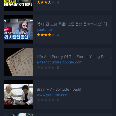
4
역.대.급 고음 폭발! 소름 돋을 준비하세요💥 | 에일리(Ailee) - 우리 사랑한 동안(When We Were In Love) | [Fan-made LIVE]
youtu.be
4
Life And Poetry Of The Eternal Young Poet, Yoon Dongju - Google Arts & Culture
artsandculture.google.com
0
Brain MV - Solitude (Ibadi)
www.youtube.com
0